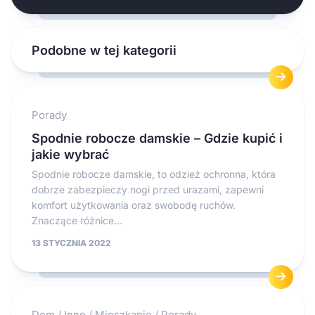
Podobne w tej kategorii
Porady
Spodnie robocze damskie – Gdzie kupić i
jakie wybrać
Spodnie robocze damskie, to odzież ochronna, która
dobrze zabezpieczy nogi przed urazami, zapewni
komfort użytkowania oraz swobodę ruchów.
Znaczące różnice...
13 STYCZNIA 2022
Dom
/
Inne
/
Mieszkanie
/
Porady