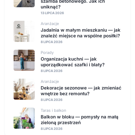
szamba betonowego. Jak ich
uniknąć?
13 LIPCA 2026
Aranżacje
Jadalnia w małym mieszkaniu — jak
znaleźć miejsce na wspólne posiłki?
8 LIPCA 2026
Porady
Organizacja kuchni — jak
uporządkować szafki i blaty?
8 LIPCA 2026
Aranżacje
Dekoracje sezonowe — jak zmieniać
wnętrze bez remontu?
8 LIPCA 2026
Taras i balkon
Balkon w bloku — pomysły na małą
zieloną przestrzeń
8 LIPCA 2026