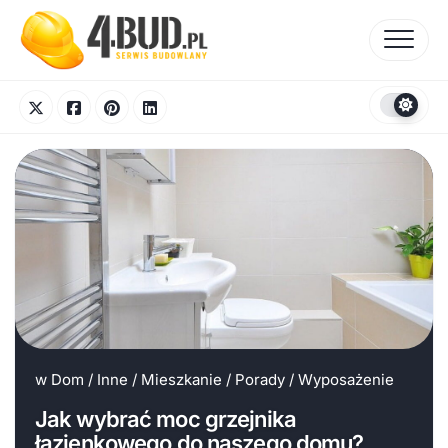
Skip
to
content
w
Dom
/
Inne
/
Mieszkanie
/
Porady
/
Wyposażenie
Jak wybrać moc grzejnika
łazienkowego do naszego domu?