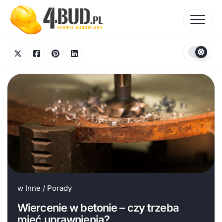
Skip
to
content
w
Inne
/
Porady
Wiercenie w betonie – czy trzeba
mieć uprawnienia?