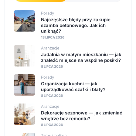
Porady
Najczęstsze błędy przy zakupie
szamba betonowego. Jak ich
uniknąć?
13 LIPCA 2026
Aranżacje
Jadalnia w małym mieszkaniu — jak
znaleźć miejsce na wspólne posiłki?
8 LIPCA 2026
Porady
Organizacja kuchni — jak
uporządkować szafki i blaty?
8 LIPCA 2026
Aranżacje
Dekoracje sezonowe — jak zmieniać
wnętrze bez remontu?
8 LIPCA 2026
Taras i balkon