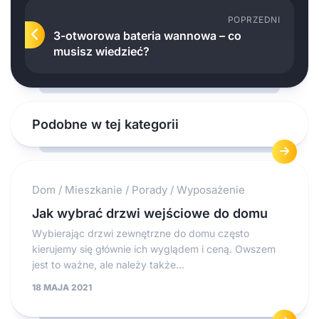
POPRZEDNI
3-otworowa bateria wannowa – co
musisz wiedzieć?
Podobne w tej kategorii
Dom
/
Mieszkanie
/
Porady
/
Wyposażenie
Jak wybrać drzwi wejściowe do domu
Wybierając drzwi zewnętrzne do domu często
kierujemy się głównie ich wyglądem i ceną. Owszem
jest to ważne, ale należy także...
18 MAJA 2021