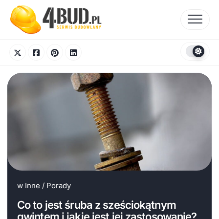
Skip
to
content
w
Inne
/
Porady
Co to jest śruba z sześciokątnym
gwintem i jakie jest jej zastosowanie?