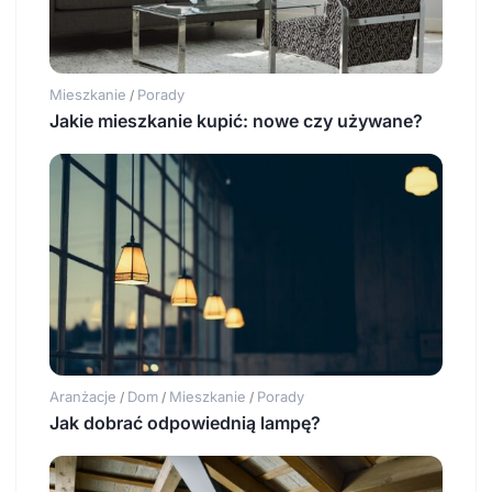
Mieszkanie
Porady
/
Jakie mieszkanie kupić: nowe czy używane?
Aranżacje
Dom
Mieszkanie
Porady
/
/
/
Jak dobrać odpowiednią lampę?