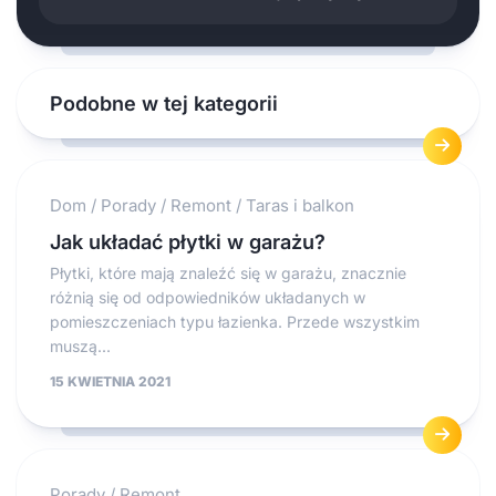
Podobne w tej kategorii
Dom
/
Porady
/
Remont
/
Taras i balkon
Jak układać płytki w garażu?
Płytki, które mają znaleźć się w garażu, znacznie
różnią się od odpowiedników układanych w
pomieszczeniach typu łazienka. Przede wszystkim
muszą...
15 KWIETNIA 2021
Porady
/
Remont