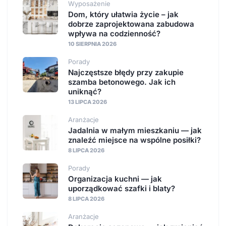
Wyposażenie
Dom, który ułatwia życie – jak
dobrze zaprojektowana zabudowa
wpływa na codzienność?
10 SIERPNIA 2026
Porady
Najczęstsze błędy przy zakupie
szamba betonowego. Jak ich
uniknąć?
13 LIPCA 2026
Aranżacje
Jadalnia w małym mieszkaniu — jak
znaleźć miejsce na wspólne posiłki?
8 LIPCA 2026
Porady
Organizacja kuchni — jak
uporządkować szafki i blaty?
8 LIPCA 2026
Aranżacje