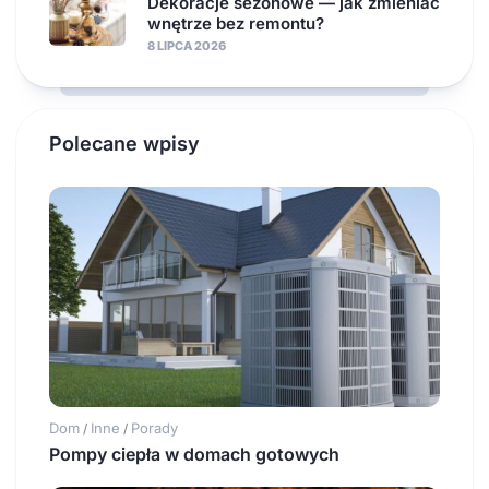
Dekoracje sezonowe — jak zmieniać
wnętrze bez remontu?
8 LIPCA 2026
Polecane wpisy
Dom
Inne
Porady
/
/
Pompy ciepła w domach gotowych