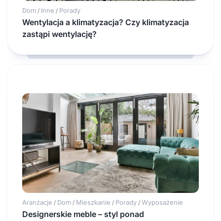
Dom
Inne
Porady
/
/
Wentylacja a klimatyzacja? Czy klimatyzacja
zastąpi wentylację?
Aranżacje
Dom
Mieszkanie
Porady
Wyposażenie
/
/
/
/
Designerskie meble – styl ponad