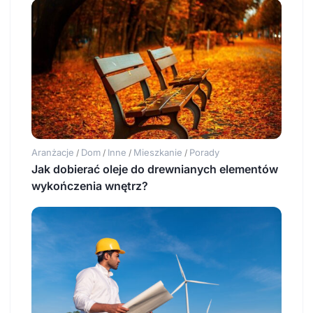
Aranżacje
Dom
Inne
Mieszkanie
Porady
/
/
/
/
Jak dobierać oleje do drewnianych elementów
wykończenia wnętrz?