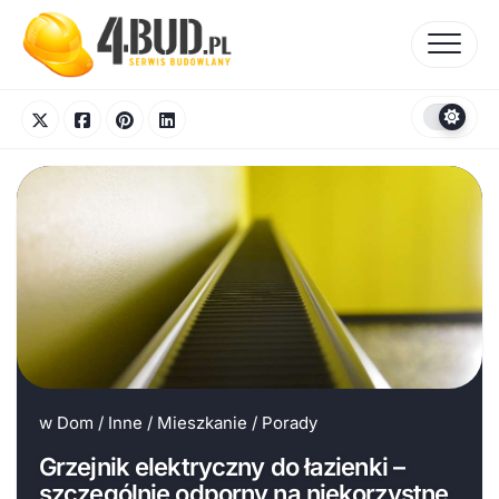
Skip
to
content
w
Dom
/
Inne
/
Mieszkanie
/
Porady
Grzejnik elektryczny do łazienki –
szczególnie odporny na niekorzystne