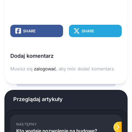
SHARE
SHARE
Dodaj komentarz
Musisz się
zalogować
, aby móc dodać komentarz.
Przeglądaj artykuły
NASTĘPNY
Kto wydaje pozwolenie na budowę?