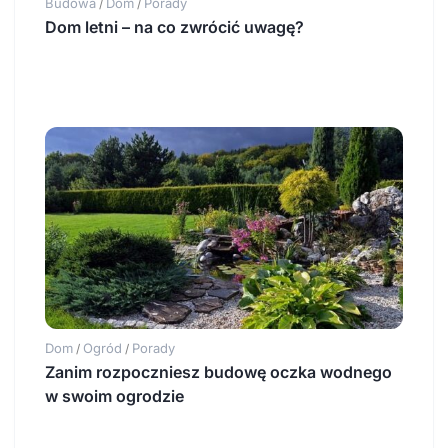
Budowa
Dom
Porady
/
/
Dom letni – na co zwrócić uwagę?
Dom
Ogród
Porady
/
/
Zanim rozpoczniesz budowę oczka wodnego
w swoim ogrodzie