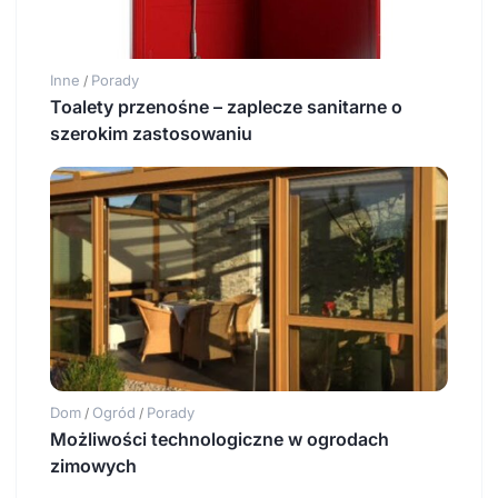
Inne
Porady
/
Toalety przenośne – zaplecze sanitarne o
szerokim zastosowaniu
Dom
Ogród
Porady
/
/
Możliwości technologiczne w ogrodach
zimowych