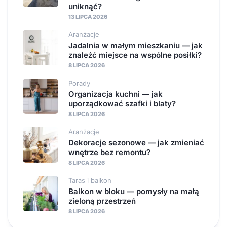
uniknąć?
13 LIPCA 2026
Aranżacje
Jadalnia w małym mieszkaniu — jak
znaleźć miejsce na wspólne posiłki?
8 LIPCA 2026
Porady
Organizacja kuchni — jak
uporządkować szafki i blaty?
8 LIPCA 2026
Aranżacje
Dekoracje sezonowe — jak zmieniać
wnętrze bez remontu?
8 LIPCA 2026
Taras i balkon
Balkon w bloku — pomysły na małą
zieloną przestrzeń
8 LIPCA 2026