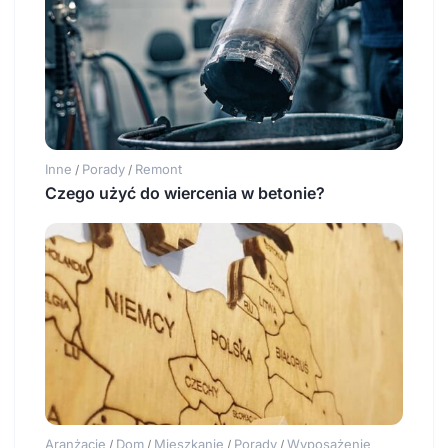
Inne
Porady
Remont
/
/
Czego użyć do wiercenia w betonie?
Aranżacje
Dom
Mieszkanie
Porady
Wyposażenie
/
/
/
/