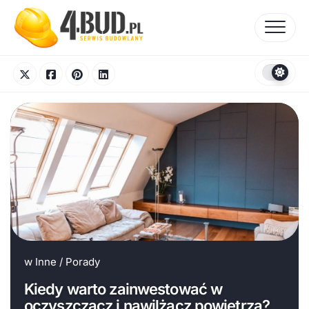
Skip
to
content
w
Inne
/
Porady
Kiedy warto zainwestować w
oczyszczacz i nawilżacz powietrza?