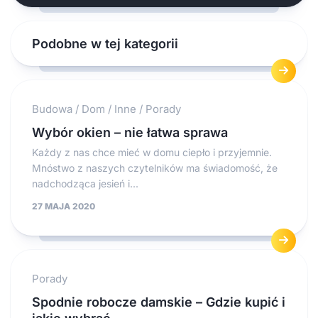
Podobne w tej kategorii
Budowa
/
Dom
/
Inne
/
Porady
Wybór okien – nie łatwa sprawa
Każdy z nas chce mieć w domu ciepło i przyjemnie.
Mnóstwo z naszych czytelników ma świadomość, że
nadchodząca jesień i...
27 MAJA 2020
Porady
Spodnie robocze damskie – Gdzie kupić i