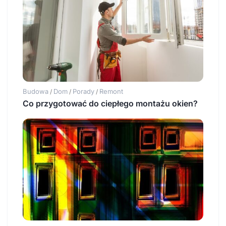
Budowa
Dom
Porady
Remont
/
/
/
Co przygotować do ciepłego montażu okien?