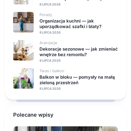
8 LIPCA 2026
Porady
Organizacja kuchni — jak
uporządkować szafki i blaty?
8 LIPCA 2026
Aranżacje
Dekoracje sezonowe — jak zmieniać
wnętrze bez remontu?
8 LIPCA 2026
Taras i balkon
Balkon w bloku — pomysły na małą
zieloną przestrzeń
8 LIPCA 2026
Polecane wpisy