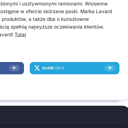
eślonymi i usztywnionymi ramionami. Wiosenne
 dostępne w ofercie skórzane paski. Marka Lavard
ch produktów, a także dba o kunsztowne
cią spełnią najwyższe oczekiwania klientów.
avard!
Tutaj
SHARE
ON X