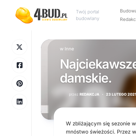
Skip
to
Budow
Twój portal
content
budowlany
Redakc
Rekl
w
Inne
Kont
Najciekawsze
Polit
pryw
damskie.
przez
REDAKCJA
·
23 LUTEGO 202
W zbliżającym się sezonie 
mnóstwo świeżości. Przez w