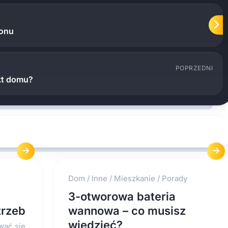
zonu
POPRZEDNI
kt domu?
Dom
/
Inne
/
Mieszkanie
/
Porady
3-otworowa bateria
trzeb
wannowa – co musisz
wiedzieć?
wać się