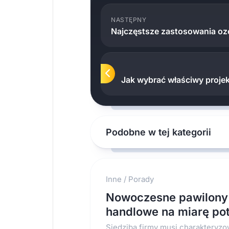
NASTĘPNY
Najczęstsze zastosowania o
Jak wybrać właściwy proje
Podobne w tej kategorii
Inne
/
Porady
Nowoczesne pawilony
handlowe na miarę po
Siedziba firmy musi charakteryzo