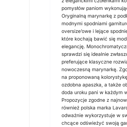
z eleganckimi czółenkami k
pomysłów paniom wykonują
Oryginalną marynarkę z pod
modnymi spodniami garnitur
oversize’owe i lejące spodni
które kochają bawić się mod
elegancję. Monochromatycz
sprawdzi się idealnie zwłas
preferujące klasyczne rozwi
nowoczesną marynarkę. Zgod
na proponowaną kolorystykę 
ozdobna apaszka, a także obs
doda uroku pani w każdym w
Propozycje zgodne z najnow
również polska marka Lavard
odważnie wykorzystuje w swo
chcące odświeżyć swoją gar