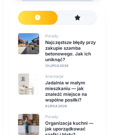
Porady
Najczęstsze błędy przy
zakupie szamba
betonowego. Jak ich
uniknąć?
13 LIPCA 2026
Aranżacje
Jadalnia w małym
mieszkaniu — jak
znaleźć miejsce na
wspólne posiłki?
8 LIPCA 2026
Porady
Organizacja kuchni —
jak uporządkować
szafki i blaty?