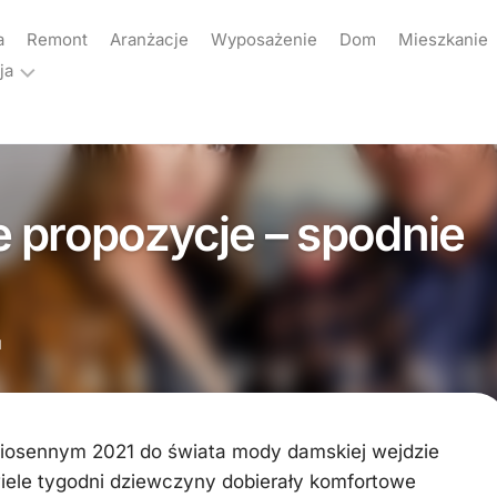
a
Remont
Aranżacje
Wyposażenie
Dom
Mieszkanie
ja
ama
akt
 propozycje – spodnie
yka
atności
1
wiosennym 2021 do świata mody damskiej wejdzie
iele tygodni dziewczyny dobierały komfortowe