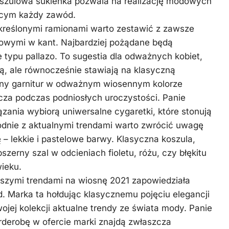
oszulowa sukienka pozwala na realizację modowych
cym każdy zawód.
kreślonymi ramionami warto zestawić z zawsze
owymi w kant. Najbardziej pożądane będą
e typu pallazo. To sugestia dla odważnych kobiet,
ą, ale równocześnie stawiają na klasyczną
ny garnitur w odważnym wiosennym kolorze
zcza podczas podniosłych uroczystości. Panie
ązania wybiorą uniwersalne cygaretki, które stonują
nie z aktualnymi trendami warto zwrócić uwagę
– lekkie i pastelowe barwy. Klasyczna koszula,
zerny szal w odcieniach fioletu, różu, czy błękitu
ieku.
szymi trendami na wiosnę 2021 zapowiedziała
. Marka ta hołdując klasycznemu pojęciu elegancji
jej kolekcji aktualne trendy ze świata mody. Panie
derobę w ofercie marki znajdą zwłaszcza