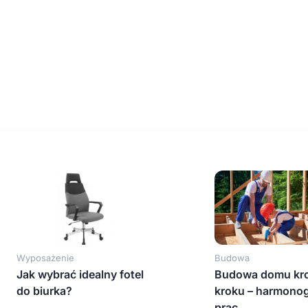
Wyposażenie
Budowa
Jak wybrać idealny fotel
Budowa domu kr
do biurka?
kroku – harmono
prac