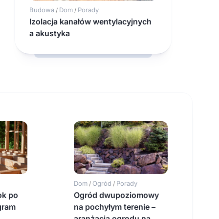
Budowa
Dom
Porady
/
/
Izolacja kanałów wentylacyjnych
a akustyka
Dom
Ogród
Porady
/
/
ok po
Ogród dwupoziomowy
gram
na pochyłym terenie –
aranżacja ogrodu na