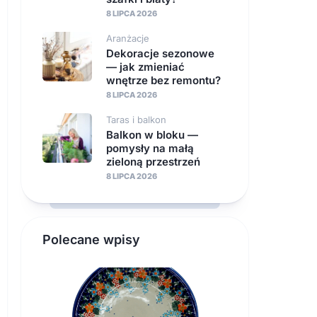
8 LIPCA 2026
Aranżacje
Dekoracje sezonowe
— jak zmieniać
wnętrze bez remontu?
8 LIPCA 2026
Taras i balkon
Balkon w bloku —
pomysły na małą
zieloną przestrzeń
8 LIPCA 2026
Polecane wpisy