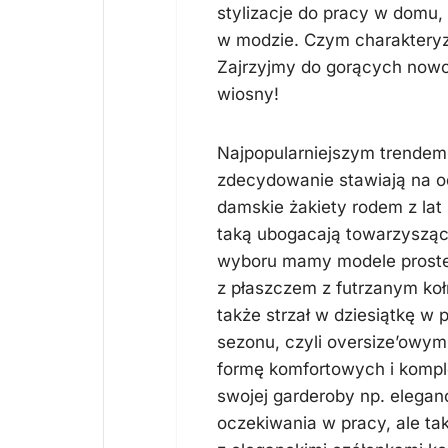
stylizacje do pracy w domu,
w modzie. Czym charakteryzu
Zajrzyjmy do gorących nowo
wiosny!
Najpopularniejszym trendem
zdecydowanie stawiają na od
damskie żakiety rodem z lat
taką ubogacają towarzysząc
wyboru mamy modele proste 
z płaszczem z futrzanym koł
także strzał w dziesiątkę w
sezonu, czyli oversize’owym
formę komfortowych i komple
swojej garderoby np. elegan
oczekiwania w pracy, ale t