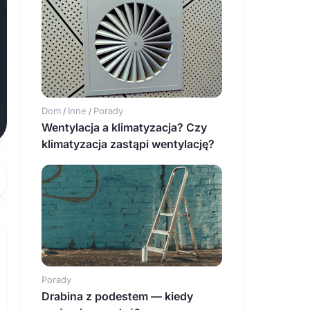
Dom
Inne
Porady
/
/
Wentylacja a klimatyzacja? Czy
klimatyzacja zastąpi wentylację?
Porady
Drabina z podestem — kiedy