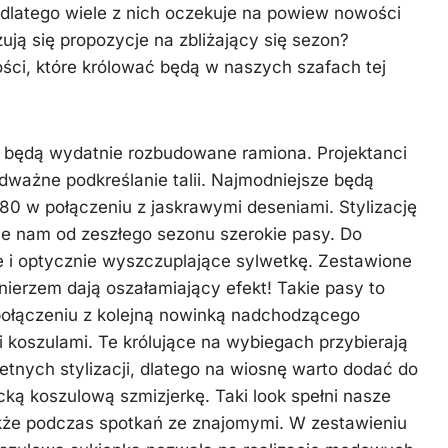
 dlatego wiele z nich oczekuje na powiew nowości
ją się propozycje na zbliżający się sezon?
ści, które królować będą w naszych szafach tej
 będą wydatnie rozbudowane ramiona. Projektanci
ważne podkreślanie talii. Najmodniejsze będą
 80 w połączeniu z jaskrawymi deseniami. Stylizację
e nam od zeszłego sezonu szerokie pasy. Do
i optycznie wyszczuplające sylwetkę. Zestawione
nierzem dają oszałamiający efekt! Takie pasy to
 połączeniu z kolejną nowinką nadchodzącego
i koszulami. Te królujące na wybiegach przybierają
tnych stylizacji, dlatego na wiosnę warto dodać do
cką koszulową szmizjerkę. Taki look spełni nasze
akże podczas spotkań ze znajomymi. W zestawieniu