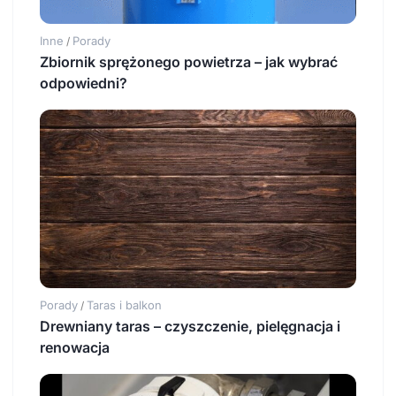
Inne
Porady
/
Zbiornik sprężonego powietrza – jak wybrać
odpowiedni?
Porady
Taras i balkon
/
Drewniany taras – czyszczenie, pielęgnacja i
renowacja