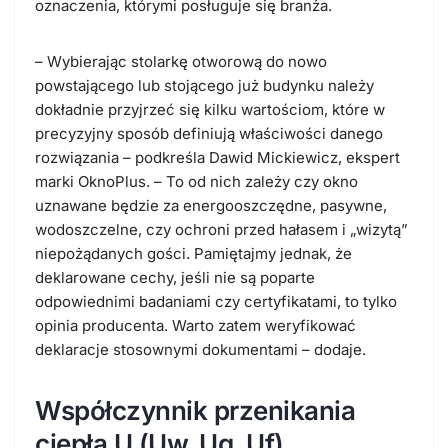
oznaczenia, którymi posługuje się branża.
–
Wybierając stolarkę otworową do nowo
powstającego lub stojącego już budynku należy
dokładnie przyjrzeć się kilku wartościom, które w
precyzyjny sposób definiują właściwości danego
rozwiązania
– podkreśla Dawid Mickiewicz, ekspert
marki OknoPlus. –
To od nich zależy czy okno
uznawane będzie za energooszczędne, pasywne,
wodoszczelne, czy ochroni przed hałasem i „wizytą”
niepożądanych gości. Pamiętajmy jednak, że
deklarowane cechy, jeśli nie są poparte
odpowiednimi badaniami czy certyfikatami, to tylko
opinia producenta. Warto zatem weryfikować
deklaracje stosownymi dokumentami
– dodaje.
Współczynnik przenikania
ciepła U (Uw, Ug, Uf)