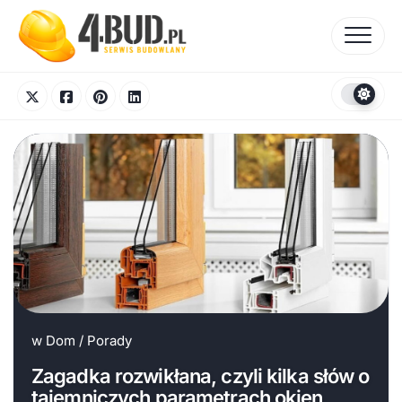
Skip
to
content
w
Dom
/
Porady
Zagadka rozwikłana, czyli kilka słów o
tajemniczych parametrach okien