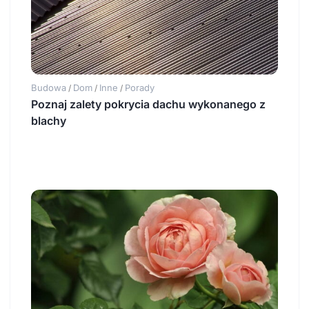
Budowa
Dom
Inne
Porady
/
/
/
Poznaj zalety pokrycia dachu wykonanego z
blachy