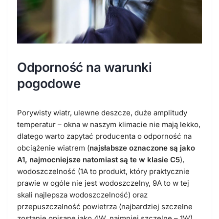
Odporność na warunki
pogodowe
Porywisty wiatr, ulewne deszcze, duże amplitudy
temperatur – okna w naszym klimacie nie mają lekko,
dlatego warto zapytać producenta o odporność na
obciążenie wiatrem (
najsłabsze oznaczone są jako
A1, najmocniejsze natomiast są te w klasie C5
),
wodoszczelność (1A to produkt, który praktycznie
prawie w ogóle nie jest wodoszczelny, 9A to w tej
skali najlepsza wodoszczelność) oraz
przepuszczalność powietrza (najbardziej szczelne
zostanie opisane jako 4W, najmniej szczelne – 1W).