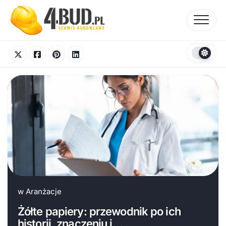
Skip
to
content
w
Aranżacje
Żółte papiery: przewodnik po ich
historii, znaczeniu i…